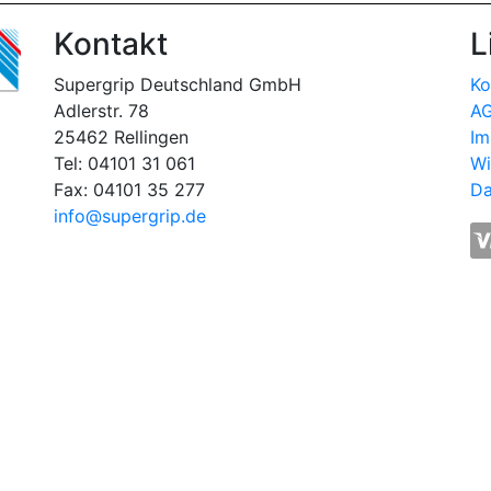
Kontakt
L
Supergrip Deutschland GmbH
Ko
Adlerstr. 78
A
25462 Rellingen
Im
Tel: 04101 31 061
Wi
Fax: 04101 35 277
Da
info@supergrip.de