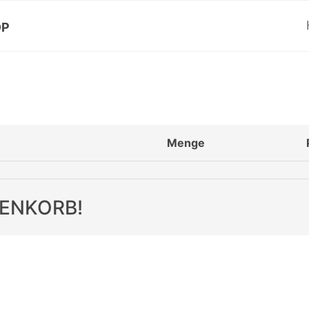
OP
Menge
RENKORB!